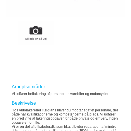
Arbejdsområder
Vi udfører hellakering af personbiler, varebiler og motorcykler.
Beskrivelse
Hos Autolakereriet Højglans bliver du modtaget af et personale, der
både har kvalifikationerne og kompetencerne på plads. Vi udfører
en bred vifte af lakeringsopgaver for både private og erhverv. Ingen
opgave er for lille.
Vi er en del af bilkabuler.dk, som bl.a. tilbyder reparation af mindre
ridser og buler for private. Er du medlem af FDM er der mulighed for